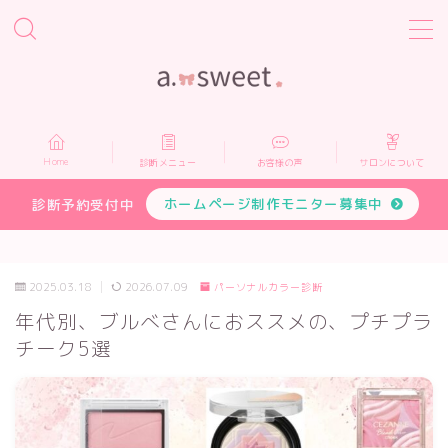
MENU
Home
Home
診断メニュー
お客様の声
サロンについて
診断メニュー
ホームページ制作モニター募集中
診断予約受付中
お客様の声
2025.03.18
2026.07.09
パーソナルカラー診断
サロンについて
年代別、ブルべさんにおススメの、プチプラ
チーク5選
プロフィール
お申し込み