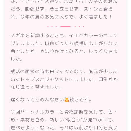
が、…アドバイス通り、形が「ハ」の字のを選ん
だら、膨張せず、悪目立ちせず、ストンと着ら
れ、今年の夏のお気に入りで、よく着ました！
メガネを新調するときも、イエベカラーのオレン
ジにしました。以前だったら候補にも上がらない
色でしたが、やはりかけてみると、しっくりきま
した。
就活の面接の時も白シャツでなく、胸元が少しあ
いたトップスとジャケットにしました。印象がか
なり違って驚きました。
遅くなってごめんなさい
続きです。
今回パーソナルカラーと骨格診断を受けて、色・
形・素材を含め、新しい”似合う”が見つかって、
選べるようになった、それは以前より自分を良い