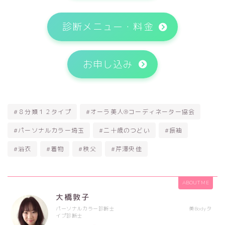
診断メニュー・料金
お申し込み
#８分類１２タイプ
#オーラ美人®コーディネーター協会
#パーソナルカラー埼玉
#二十歳のつどい
#振袖
#浴衣
#着物
#秩父
#芹澤央佳
ABOUT ME
大橋敦子
パーソナルカラー診断士 美Bodyタ
イプ診断士