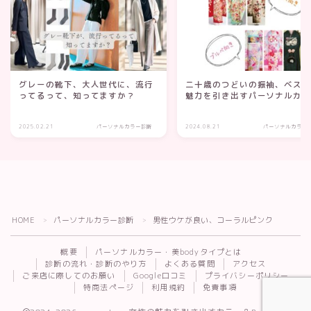
グレーの靴下、大人世代に、流行
二十歳のつどいの振袖、ベス
ってるって、知ってますか？
魅力を引き出すパーソナルカ
2025.02.21
パーソナルカラー診断
2024.08.21
パーソナルカラー
HOME
パーソナルカラー診断
男性ウケが良い、コーラルピンク
Follow Me
＞
＞
概要
パーソナルカラー・美bodyタイプとは
診断の流れ・診断のやり方
よくある質問
アクセス
ご来店に際してのお願い
Google口コミ
プライバシーポリシー
特商法ページ
利用規約
免責事項