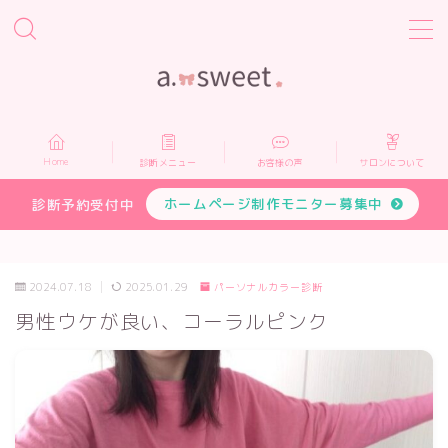
MENU
Home
Home
診断メニュー
お客様の声
サロンについて
診断メニュー
ホームページ制作モニター募集中
診断予約受付中
お客様の声
2024.07.18
2025.01.29
パーソナルカラー診断
サロンについて
男性ウケが良い、コーラルピンク
プロフィール
お申し込み