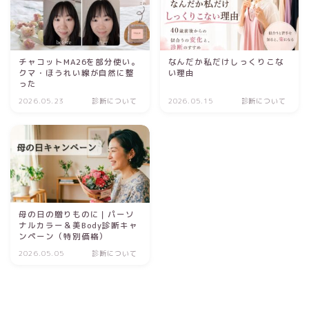
チャコットMA26を部分使い。
なんだか私だけしっくりこな
クマ・ほうれい線が自然に整
い理由
った
2026.05.23
診断について
2026.05.15
診断について
母の日の贈りものに｜パーソ
ナルカラー＆美Body診断キャ
ンペーン（特別価格）
2026.05.05
診断について