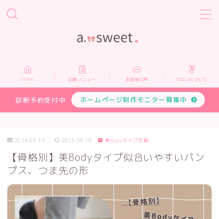
MENU
Home
Home
診断メニュー
お客様の声
サロンについて
診断メニュー
ホームページ制作モニター募集中
診断予約受付中
お客様の声
2024.07.13
2025.06.16
美Bodyタイプ診断
サロンについて
【骨格別】美Bodyタイプ似合いやすいパン
プス、つま先の形
プロフィール
お申し込み