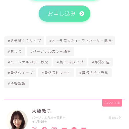
お申し込み
#８分類１２タイプ
#オーラ美人®コーディネーター協会
#おしり
#パーソナルカラー埼玉
#パーソナルカラー秩父
#美Bodyタイプ
#芹澤央佳
#骨格ウェーブ
#骨格ストレート
#骨格ナチュラル
#骨格診断
ABOUT ME
大橋敦子
パーソナルカラー診断士 美Bodyタ
イプ診断士