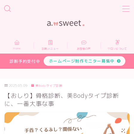
MENU
Home
Home
診断メニュー
お客様の声
サロンについて
診断メニュー
ホームページ制作モニター募集中
診断予約受付中
お客様の声
2025.05.09
美Bodyタイプ診断
サロンについて
【おしり】骨格診断、美Bodyタイプ診断
に、一番大事な事
プロフィール
お申し込み