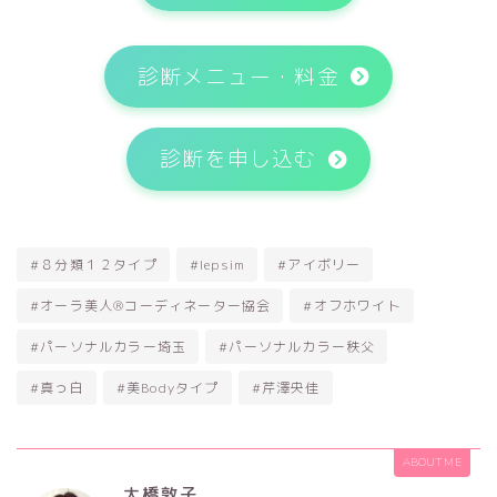
診断メニュー・料金
診断を申し込む
#８分類１２タイプ
#lepsim
#アイボリー
#オーラ美人®コーディネーター協会
#オフホワイト
#パーソナルカラー埼玉
#パーソナルカラー秩父
#真っ白
#美Bodyタイプ
#芹澤央佳
ABOUT ME
大橋敦子