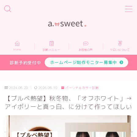
MENU
Home
Home
診断メニュー
お客様の声
サロンについて
診断メニュー
ホームページ制作モニター募集中
診断予約受付中
お客様の声
2024.06.28
2026.06.10
パーソナルカラー診断
サロンについて
【ブルベ熱望】秋冬物、「オフホワイト」→
アイボリーと真っ白、に分けて作ってほしい
プロフィール
お申し込み