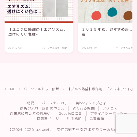
【ユニクロ感謝祭】エアリズム、
２０２５年秋、おすすめ差し
透けにくい色は…
選
2024.07.01
パーソナルカラー診断
2025.08.19
パーソナルカラー
HOME
パーソナルカラー診断
【ブルベ熱望】秋冬物、「オフホワイト」
Follow Me
＞
＞
概要
パーソナルカラー・美bodyタイプとは
診断の流れ・診断のやり方
よくある質問
アクセス
ご来店に際してのお願い
Google口コミ
プライバシーポリシー
特商法ページ
利用規約
免責事項
2024–2026 a.sweet. — 女性の魅力を引き出すカラー＆Body診断