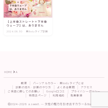
【上半身ストレート＋下半身
ウェーブ】は、ありません
2024.06.30
美Bodyタイプ診断
HOME
A
Follow Me
概要
パーソナルカラー・美bodyタイプとは
診断の流れ・診断のやり方
よくある質問
アクセス
ご来店に際してのお願い
Google口コミ
プライバシーポリシー
特商法ページ
利用規約
免責事項
2024–2026 a.sweet. — 女性の魅力を引き出すカラー＆Body診断