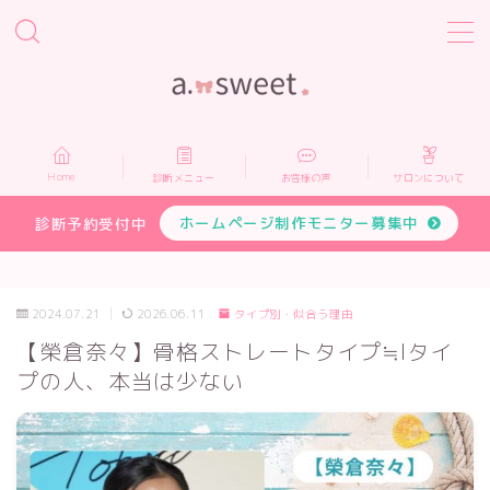
MENU
Home
Home
診断メニュー
お客様の声
サロンについて
診断メニュー
ホームページ制作モニター募集中
診断予約受付中
お客様の声
2024.07.21
2026.06.11
タイプ別・似合う理由
サロンについて
【榮倉奈々】骨格ストレートタイプ≒Iタイ
プの人、本当は少ない
プロフィール
お申し込み