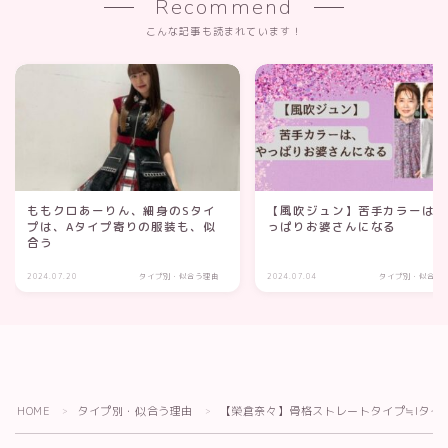
Recommend
こんな記事も読まれています！
ももクロあーりん、細身のSタイ
【風吹ジュン】苦手カラーは
プは、Aタイプ寄りの服装も、似
っぱりお婆さんになる
合う
2024.07.20
タイプ別・似合う理由
2024.07.04
タイプ別・似合う
HOME
タイプ別・似合う理由
【榮倉奈々】骨格ストレートタイプ≒Iタイ
Follow Me
＞
＞