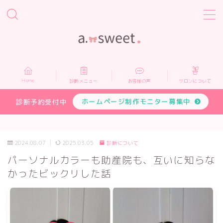
MENU
Home
Home
診断メニュー
お客様の声
サロンについて
診断メニュー
ホームページ制作モニター募集中
診断予約受付中
お客様の声
2024.08.07
2025.03.05
診断について
サロンについて
パーソナルカラーも助産院も、互いに知らな
かったビックリした話
プロフィール
お申し込み