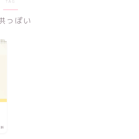
TAG
供っぽい
診断