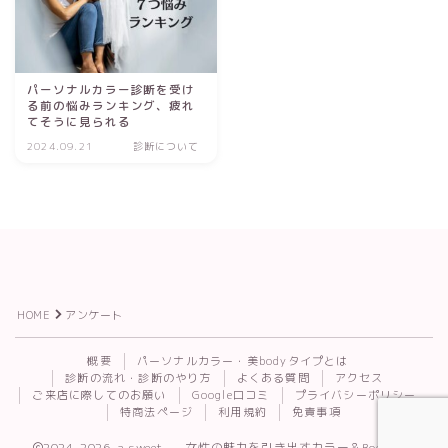
パーソナルカラー診断を受け
る前の悩みランキング、疲れ
てそうに見られる
2024.09.21
診断について
HOME
アンケート
Follow Me
概要
パーソナルカラー・美bodyタイプとは
診断の流れ・診断のやり方
よくある質問
アクセス
ご来店に際してのお願い
Google口コミ
プライバシーポリシー
特商法ページ
利用規約
免責事項
2024–2026 a.sweet. — 女性の魅力を引き出すカラー＆Body診断