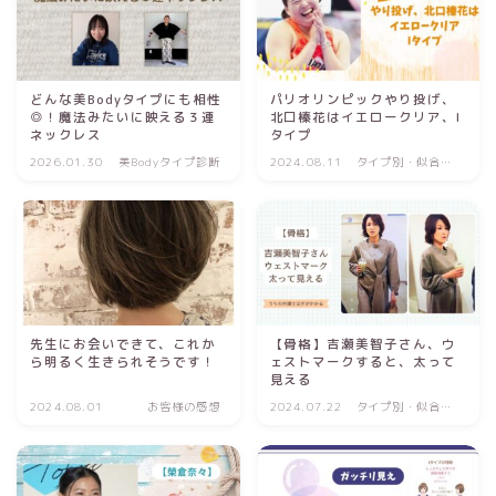
どんな美Bodyタイプにも相性
パリオリンピックやり投げ、
◎！魔法みたいに映える３連
北口榛花はイエロークリア、I
ネックレス
タイプ
2026.01.30
美Bodyタイプ診断
2024.08.11
タイプ別・似合う
理由
先生にお会いできて、これか
【骨格】吉瀬美智子さん、ウ
ら明るく生きられそうです！
ェストマークすると、太って
見える
2024.08.01
お客様の感想
2024.07.22
タイプ別・似合う
理由