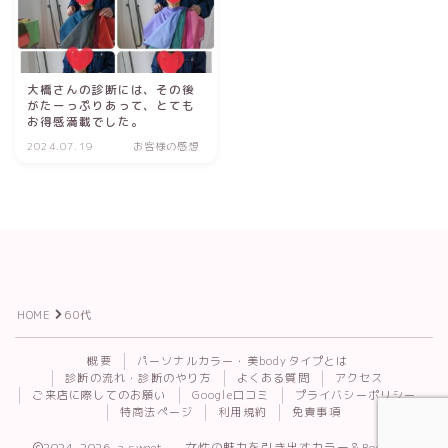
大橋さんの診断には、その後
がたーっぷりあって、とても
お得感満載でした。
2024.07.19
お客様の感想
HOME
60代
Follow Me
概要
パーソナルカラー・美bodyタイプとは
診断の流れ・診断のやり方
よくある質問
アクセス
ご来店に際してのお願い
Google口コミ
プライバシーポリシー
特商法ページ
利用規約
免責事項
2024–2026 a.sweet. — 女性の魅力を引き出すカラー＆Body診断