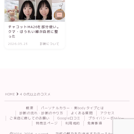
チャコットMA26を部分使い。
クマ・ほうれい線が自然に整
った
2026.05.23
診断について
HOME
４０代以上のコスメ
Follow Me
概要
パーソナルカラー・美bodyタイプとは
診断の流れ・診断のやり方
よくある質問
アクセス
ご来店に際してのお願い
Google口コミ
プライバシーポリシー
特商法ページ
利用規約
免責事項
2024–2026 a.sweet. — 女性の魅力を引き出すカラー＆Body診断