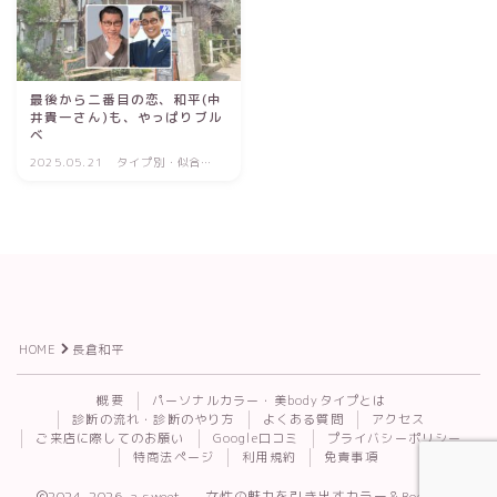
最後から二番目の恋、和平(中
井貴一さん)も、やっぱりブル
ベ
2025.05.21
タイプ別・似合う
理由
HOME
長倉和平
Follow Me
概要
パーソナルカラー・美bodyタイプとは
診断の流れ・診断のやり方
よくある質問
アクセス
ご来店に際してのお願い
Google口コミ
プライバシーポリシー
特商法ページ
利用規約
免責事項
2024–2026 a.sweet. — 女性の魅力を引き出すカラー＆Body診断