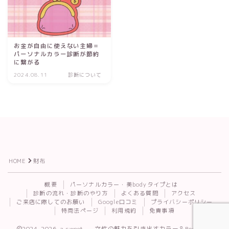
お金が自由に使えない主婦＝
パーソナルカラー診断が節約
に繋がる
2024.08.11
診断について
HOME
財布
Follow Me
概要
パーソナルカラー・美bodyタイプとは
診断の流れ・診断のやり方
よくある質問
アクセス
ご来店に際してのお願い
Google口コミ
プライバシーポリシー
特商法ページ
利用規約
免責事項
2024–2026 a.sweet. — 女性の魅力を引き出すカラー＆Body診断