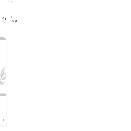
TAG
色気
理由