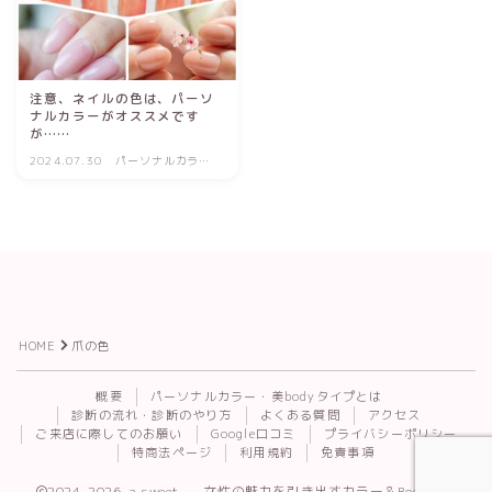
注意、ネイルの色は、パーソ
ナルカラーがオススメです
が……
2024.07.30
パーソナルカラー
診断
HOME
爪の色
Follow Me
概要
パーソナルカラー・美bodyタイプとは
診断の流れ・診断のやり方
よくある質問
アクセス
ご来店に際してのお願い
Google口コミ
プライバシーポリシー
特商法ページ
利用規約
免責事項
2024–2026 a.sweet. — 女性の魅力を引き出すカラー＆Body診断