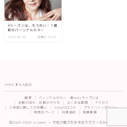
4シーズンは、もう古い！？最
新のパーソナルカラー
2024.08.03
診断について
HOME
大人世代
Follow Me
概要
パーソナルカラー・美bodyタイプとは
診断の流れ・診断のやり方
よくある質問
アクセス
ご来店に際してのお願い
Google口コミ
プライバシーポリシー
特商法ページ
利用規約
免責事項
2024–2026 a.sweet. — 女性の魅力を引き出すカラー＆Body診断