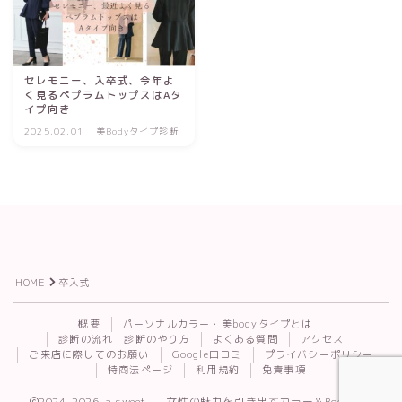
セレモニー、入卒式、今年よ
く見るペプラムトップスはAタ
イプ向き
2025.02.01
美Bodyタイプ診断
HOME
卒入式
Follow Me
概要
パーソナルカラー・美bodyタイプとは
診断の流れ・診断のやり方
よくある質問
アクセス
ご来店に際してのお願い
Google口コミ
プライバシーポリシー
特商法ページ
利用規約
免責事項
2024–2026 a.sweet. — 女性の魅力を引き出すカラー＆Body診断