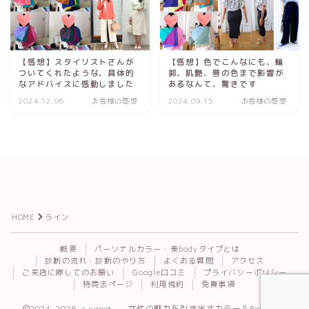
【感想】スタイリストさんが
【感想】色でこんなにも、輪
ついてくれたような、具体的
郭、肌艶、唇の色まで影響が
なアドバイスに感動しました
あるなんて、驚きです
2024.12.06
お客様の感想
2024.09.15
お客様の感想
HOME
ライン
Follow Me
概要
パーソナルカラー・美bodyタイプとは
診断の流れ・診断のやり方
よくある質問
アクセス
ご来店に際してのお願い
Google口コミ
プライバシーポリシー
特商法ページ
利用規約
免責事項
2024–2026 a.sweet. — 女性の魅力を引き出すカラー＆Body診断