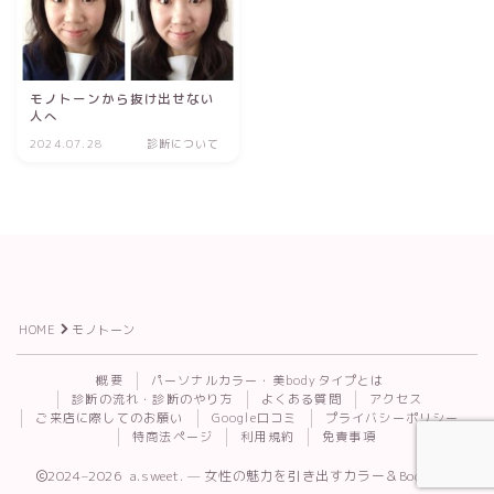
モノトーンから抜け出せない
人へ
2024.07.28
診断について
HOME
モノトーン
Follow Me
概要
パーソナルカラー・美bodyタイプとは
診断の流れ・診断のやり方
よくある質問
アクセス
ご来店に際してのお願い
Google口コミ
プライバシーポリシー
特商法ページ
利用規約
免責事項
2024–2026 a.sweet. — 女性の魅力を引き出すカラー＆Body診断