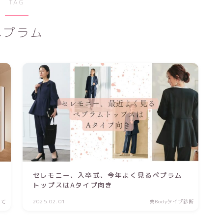
TAG
ペプラム
セレモニー、入卒式、今年よく見るペプラム
トップスはAタイプ向き
いて
2025.02.01
美Bodyタイプ診断