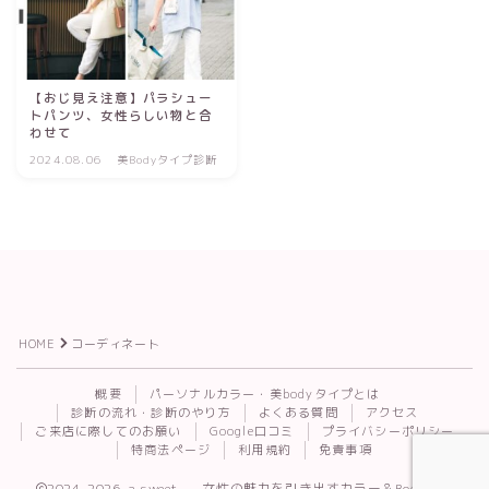
【おじ見え注意】パラシュー
トパンツ、女性らしい物と合
わせて
2024.08.06
美Bodyタイプ診断
HOME
コーディネート
Follow Me
概要
パーソナルカラー・美bodyタイプとは
診断の流れ・診断のやり方
よくある質問
アクセス
ご来店に際してのお願い
Google口コミ
プライバシーポリシー
特商法ページ
利用規約
免責事項
2024–2026 a.sweet. — 女性の魅力を引き出すカラー＆Body診断