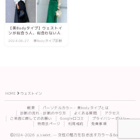
【美Bodyタイプ】ウェストイ
ンが似合う人、似合わない人
2024.06.27
美Bodyタイプ診断
HOME
ウェストイン
Follow Me
概要
パーソナルカラー・美bodyタイプとは
診断の流れ・診断のやり方
よくある質問
アクセス
ご来店に際してのお願い
Google口コミ
プライバシーポリシー
特商法ページ
利用規約
免責事項
2024–2026 a.sweet. — 女性の魅力を引き出すカラー＆Body診断