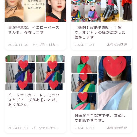
黒が得意な、イエローベース
【感想】診断も親切・丁寧
さんも、存在します
で、オシャレの幅が広がった
気がします
2024.11.30
タイプ別・似合う
2024.11.21
お客様の感想
理由
パーソナルカラーに、ミック
スとディープがあることが、
ありがたい
対面が苦手な方でも、安心し
てお話できます。
2024.08.13
パーソナルカラー
2024.07.13
お客様の感想
診断