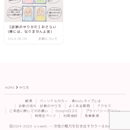
【診断のやりかた】おさらい
(裸には、なりませんよ笑)
2024.08.09
診断について
HOME
やり方
Follow Me
概要
パーソナルカラー・美bodyタイプとは
診断の流れ・診断のやり方
よくある質問
アクセス
ご来店に際してのお願い
Google口コミ
プライバシーポリシー
特商法ページ
利用規約
免責事項
2024–2026 a.sweet. — 女性の魅力を引き出すカラー＆Body診断