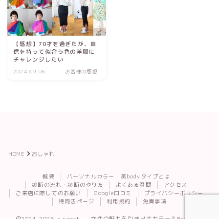
【感想】70才を過ぎたが、自
信を持って似合う色の洋服に
チャレンジしたい
2024.09.06
お客様の感想
HOME
おしゃれ
Follow Me
概要
パーソナルカラー・美bodyタイプとは
診断の流れ・診断のやり方
よくある質問
アクセス
ご来店に際してのお願い
Google口コミ
プライバシーポリシー
特商法ページ
利用規約
免責事項
2024–2026 a.sweet. — 女性の魅力を引き出すカラー＆Body診断